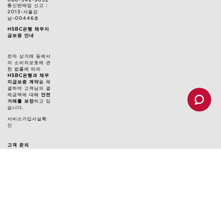
통신판매업 신고 :
2013-서울강
남-00446호
HSBC은행 채무지
급보증 안내
전자 상거래 등에서
의 소비자보호에 관
한 법률에 따라
HSBC은행과 채무
지급보증 계약
을 체
결하여 고객님의 결
제금액에 대해
안전
거래를 보장
하고 있
습니다.
서비스가입사실확
인
고객 문의
고객 관리 지원팀 : 080-542-9052
클라랑스 대표 메일: customercare@kr.clarins.com
상담 시간: 월~금 오전 9시 ~ 오후 5시
(토/일/공휴일 휴무, 점심시간 12:30~13:30 제외)