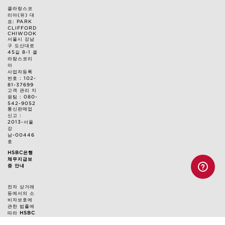
클라랑스코
리아(유) 대
표: PARK
CLIFFORD
CHIWOOK
서울시 강남
구 도산대로
45길 8-1 클
라랑스코리
아
사업자등록
번호 : 102-
81-37699
고객 관리 지
원팀 : 080-
542-9052
통신판매업
신고 :
2013-서울
강
남-00446
호
HSBC은행
채무지급보
증 안내
전자 상거래
등에서의 소
비자보호에
관한 법률에
따라
HSBC
은행과 채무