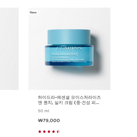
New
하이드라-에센셜 모이스처라이즈
앤 퀀치, 실키 크림 (중·건성 피
부)
50 ml
현재 가격 ₩79,000
₩79,000
빠르게 보기