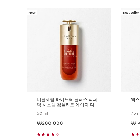
New
Best seller
컨텐츠로 이동하기
더블세럼 하이드릭 플러스 리피
엑스
딕 시스템 컴플리트 에이지 디파
잉 콘센트레이트
50 ml
75 m
현재 가격 ₩200,000
현재 가격
₩200,000
₩1
빠르게 보기