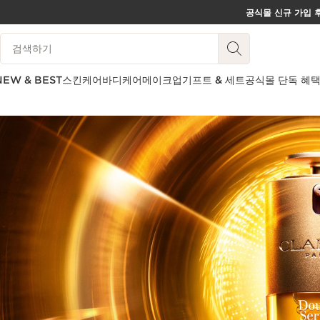
공식몰 신규 가입 후
컨텐츠로 이동하기
범례 검색하기
하단으로 이동
NEW & BEST
스킨케어
바디케어
메이크업
기프트 & 세트
공식몰 단독 혜