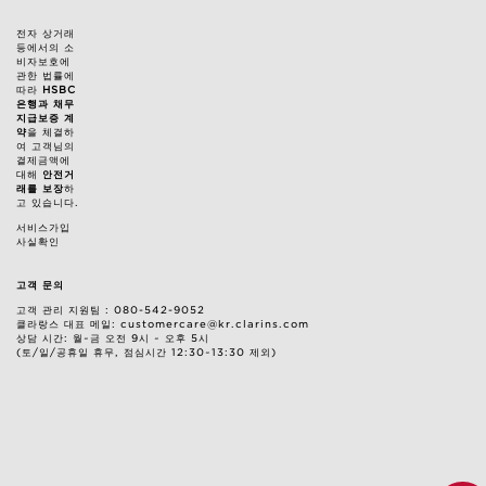
전자 상거래
등에서의 소
비자보호에
관한 법률에
따라
HSBC
은행과 채무
지급보증 계
약
을 체결하
여 고객님의
결제금액에
대해
안전거
래를 보장
하
고 있습니다.
서비스가입
사실확인
고객 문의
고객 관리 지원팀 : 080-542-9052
클라랑스 대표 메일: customercare@kr.clarins.com
상담 시간: 월~금 오전 9시 ~ 오후 5시
(토/일/공휴일 휴무, 점심시간 12:30~13:30 제외)