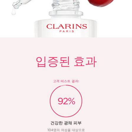
입증된 효과
고객 테스트 결과:
92%
건강한 광채 피부
시
104명의 여성을 대상으로