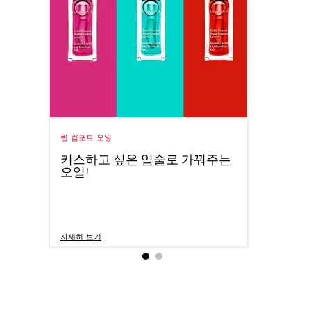
립 컴포트 오일
클라랑
한
키스하고 싶은 입술로 가꿔주는
뷰티
오일!
팁!
소식
자세히 보기
자세히