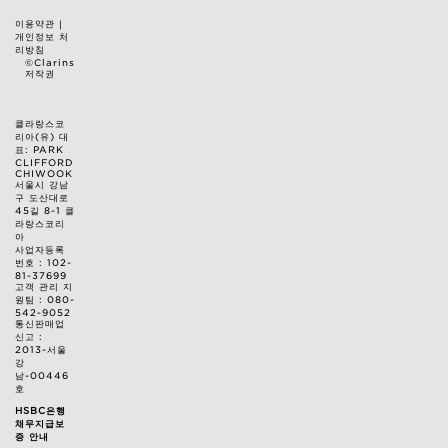
이용약관
|
개인정보 처
리방침
©Clarins
저작권
클라랑스코
리아(유) 대
표: PARK
CLIFFORD
CHIWOOK
서울시 강남
구 도산대로
45길 8-1 클
라랑스코리
아
사업자등록
번호 : 102-
81-37699
고객 관리 지
원팀 : 080-
542-9052
통신판매업
신고 :
2013-서울
강
남-00446
호
HSBC은행
채무지급보
증 안내