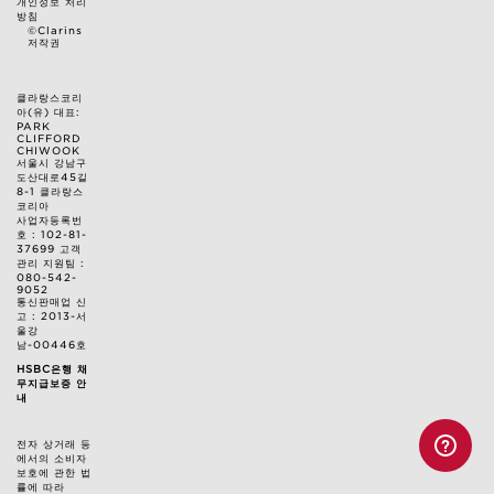
개인정보 처리
방침
©Clarins
저작권
클라랑스코리
아(유) 대표:
PARK
CLIFFORD
CHIWOOK
서울시 강남구
도산대로45길
8-1 클라랑스
코리아
사업자등록번
호 : 102-81-
37699 고객
관리 지원팀 :
080-542-
9052
통신판매업 신
고 : 2013-서
울강
남-00446호
HSBC은행 채
무지급보증 안
내
전자 상거래 등
에서의 소비자
보호에 관한 법
률에 따라