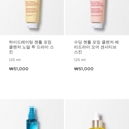
하이드레이팅 젠틀 포밍
수딩 젠틀 포밍 클렌저 베
클렌저 노말 투 드라이 스
리드라이 오어 센서티브
킨
스킨
125 ml
125 ml
현재 가격 ₩51,000
현재 가격 ₩51,000
₩51,000
₩51,000