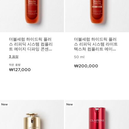
더블세럼 하이드릭 플러
더블세럼 하이드릭 플러
스 리피딕 시스템 컴플리
스 리피딕 시스템 라이트
트 에이지 디파잉 콘센트
텍스쳐 컴플리트 에이지
레이트
디파잉 콘센트레이트
3 용량
50 ml
현재 가격 ₩200,000
작은 용량
₩200,000
현재 가격 ₩127,000
₩127,000
New
New