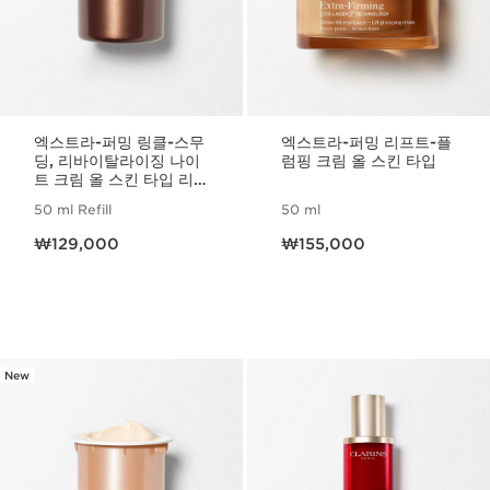
엑스트라-퍼밍 링클-스무
엑스트라-퍼밍 리프트-플
딩, 리바이탈라이징 나이
럼핑 크림 올 스킨 타입
트 크림 올 스킨 타입 리
필
50 ml Refill
50 ml
현재 가격 ₩129,000
현재 가격 ₩155,000
₩129,000
₩155,000
New