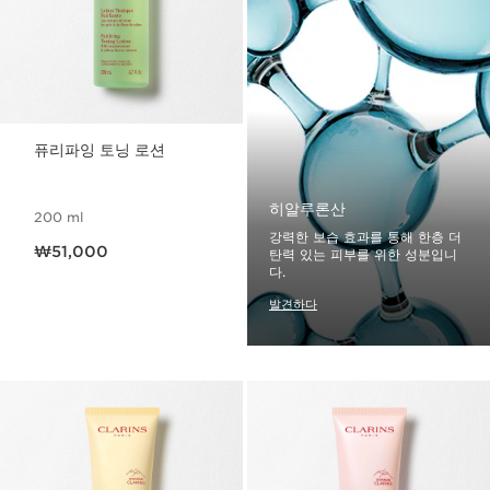
퓨리파잉 토닝 로션
히알루론산
200 ml
강력한 보습 효과를 통해 한층 더
현재 가격 ₩51,000
₩51,000
탄력 있는 피부를 위한 성분입니
다.
발견하다