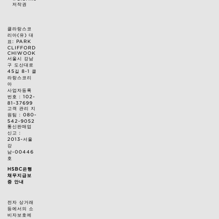
저작권
클라랑스코
리아(유) 대
표: PARK
CLIFFORD
CHIWOOK
서울시 강남
구 도산대로
45길 8-1 클
라랑스코리
아
사업자등록
번호 : 102-
81-37699
고객 관리 지
원팀 : 080-
542-9052
통신판매업
신고 :
2013-서울
강
남-00446
호
HSBC은행
채무지급보
증 안내
전자 상거래
등에서의 소
비자보호에