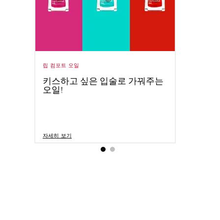
립 컴포트 오일
클라랑
한
키스하고 싶은 입술로 가꿔주는
뷰티
오일!
팁!
소식
자세히 보기
자세히