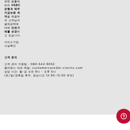
관한 법률에
따라
HSBC
은행과 채무
지급보증 계
약
을 체결하
여 고객님의
결제금액에
대해
안전거
래를 보장
하
고 있습니다.
서비스가입
사실확인
고객 문의
고객 관리 지원팀 : 080-542-9052
클라랑스 대표 메일: customercare@kr.clarins.com
상담 시간: 월~금 오전 9시 ~ 오후 5시
(토/일/공휴일 휴무, 점심시간 12:30~13:30 제외)