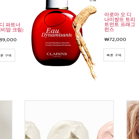
아로마 오 디
나미쌍뜨 트리
트먼트 프래그
디 파트너
런스
예비맘 크림)
₩72,000
89,000
빠른 구매
른 구매