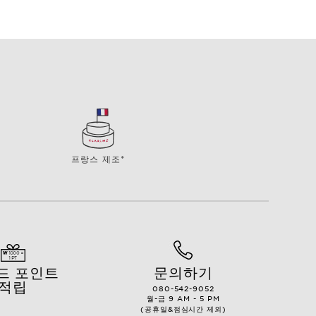
프랑스 제조*
드 포인트
문의하기
적립
080-542-9052
월-금 9 AM - 5 PM
(공휴일&점심시간 제외)