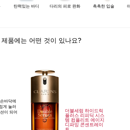
톤
탄력있는 바디
다리의 피로 완화
촉촉한 입술
 제품에는 어떤 것이 있나요?
 손바닥에
럽게 눌러
더블세럼 하이드릭
루션이 되어
플러스 리피딕 시스
템 컴플리트 에이지
디파잉 콘센트레이
트