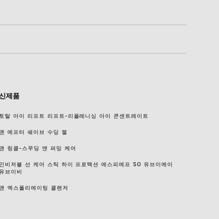
신제품
토탈 아이 리프트 리프트-리플레니싱 아이 콘센트레이트
맨 에프터 쉐이브 수딩 젤
맨 링클-스무딩 앤 퍼밍 케어
인비저블 선 케어 스틱 하이 프로텍션 에스피에프 50 유브이에이
유브이비
맨 엑스폴리에이팅 클렌저