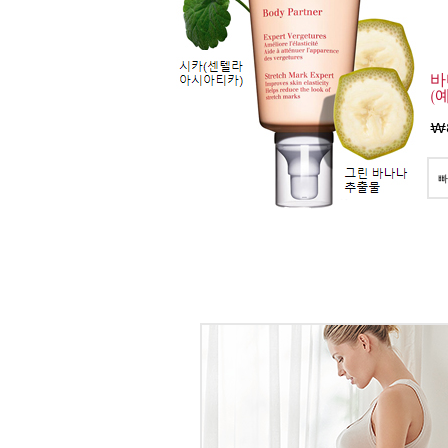
바
(
₩
빠