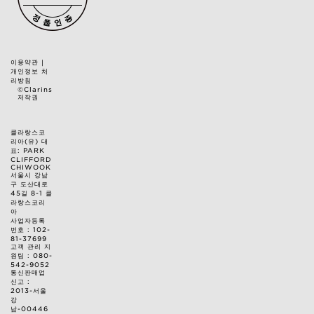
이용약관
|
개인정보 처
리방침
©Clarins
저작권
클라랑스코
리아(유) 대
표: PARK
CLIFFORD
CHIWOOK
서울시 강남
구 도산대로
45길 8-1 클
라랑스코리
아
사업자등록
번호 : 102-
81-37699
고객 관리 지
원팀 : 080-
542-9052
통신판매업
신고 :
2013-서울
강
남-00446