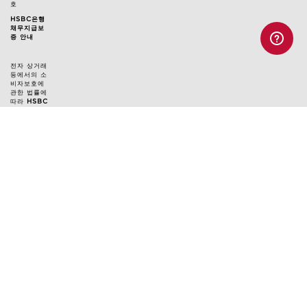
호
HSBC은행
채무지급보
증 안내
전자 상거래
등에서의 소
비자보호에
관한 법률에
따라
HSBC
은행과 채무
지급보증 계
약
을 체결하
여 고객님의
결제금액에
대해
안전거
래를 보장
하
고 있습니다.
서비스가입
사실확인
고객 문의
고객 관리 지원팀 : 080-542-9052
클라랑스 대표 메일: customercare@kr.clarins.com
상담 시간: 월~금 오전 9시 ~ 오후 5시
(토/일/공휴일 휴무, 점심시간 12:30~13:30 제외)