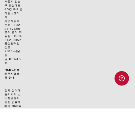
서울시 강남
구 도산대로
45길 8-1 클
라랑스코리
아
사업자등록
번호 : 102-
81-37699
고객 관리 지
원팀 : 080-
542-9052
통신판매업
신고 :
2013-서울
강
남-00446
호
HSBC은행
채무지급보
증 안내
전자 상거래
등에서의 소
비자보호에
관한 법률에
따라
HSBC
은행과 채무
지급보증 계
약
을 체결하
여 고객님의
결제금액에
대해
안전거
래를 보장
하