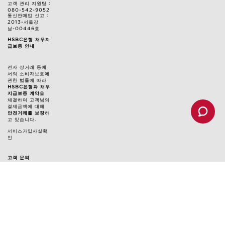
고객 관리 지원팀 :
080-542-9052
통신판매업 신고 :
2013-서울강
남-00446호
HSBC은행 채무지
급보증 안내
전자 상거래 등에
서의 소비자보호에
관한 법률에 따라
HSBC은행과 채무
지급보증 계약
을
체결하여 고객님의
결제금액에 대해
안전거래를 보장
하
고 있습니다.
서비스가입사실확
인
고객 문의
고객 관리 지원팀 : 080-542-9052
클라랑스 대표 메일: customercare@kr.clarins.com
상담 시간: 월~금 오전 9시 ~ 오후 5시
(토/일/공휴일 휴무, 점심시간 12:30~13:30 제외)