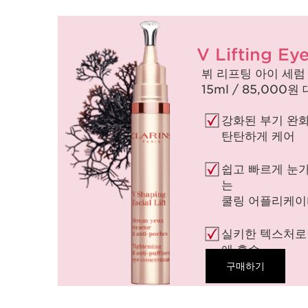
V Lifting Ey
뷔 리프팅 아이 세럼
15ml / 85,000원 
강화된 부기 완
탄탄하게 케어
쉽고 빠르게 눈가
는
쿨링 어플리케이
실키한 텍스처로
에 흡수
구매하기