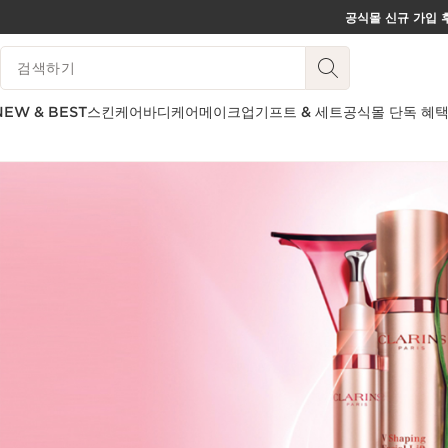
공식몰 신규 가입 후
컨텐츠로 이동하기
범례 검색하기
하단으로 이동
NEW & BEST
스킨케어
바디케어
메이크업
기프트 & 세트
공식몰 단독 혜