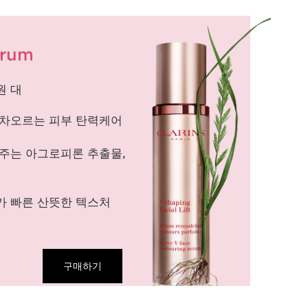
erum
0원 대
 차오르는 피부 탄력케어
주는 아그로피론 추출물,
가 빠른 산뜻한 텍스처
구매하기