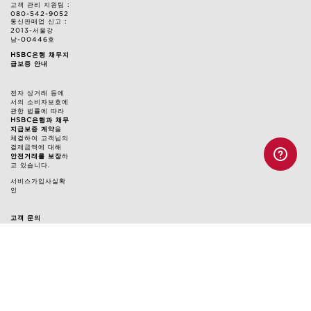
고객 관리 지원팀 :
080-542-9052
통신판매업 신고 :
2013-서울강
남-00446호
HSBC은행 채무지
급보증 안내
전자 상거래 등에
서의 소비자보호에
관한 법률에 따라
HSBC은행과 채무
지급보증 계약
을
체결하여 고객님의
결제금액에 대해
안전거래를 보장
하
고 있습니다.
서비스가입사실확
인
고객 문의
고객 관리 지원팀 : 080-542-9052
클라랑스 대표 메일: customercare@kr.clarins.com
상담 시간: 월~금 오전 9시 ~ 오후 5시
(토/일/공휴일 휴무, 점심시간 12:30~13:30 제외)