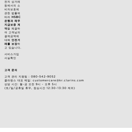
전자 상거래
등에서의 소
비자보호에
관한 법률에
따라
HSBC
은행과 채무
지급보증 계
약
을 체결하
여 고객님의
결제금액에
대해
안전거
래를 보장
하
고 있습니다.
서비스가입
사실확인
고객 문의
고객 관리 지원팀 : 080-542-9052
클라랑스 대표 메일: customercare@kr.clarins.com
상담 시간: 월~금 오전 9시 ~ 오후 5시
(토/일/공휴일 휴무, 점심시간 12:30~13:30 제외)