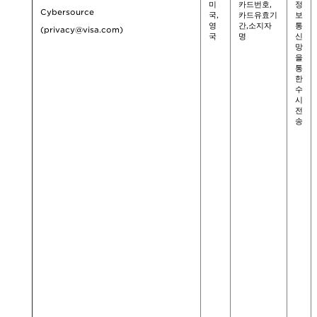
미
카드번호,
정
Cybersource
국,
카드유효기
보
영
간,소지자
통
(privacy@visa.com)
국
명
신
망
을
통
한
수
시
전
송