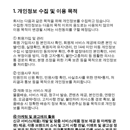
1. 개인정보 수집 및 이용 목적
회사는 다음과 같은 목적을 위해 개인정보를 수집하고 있습니다.
수집한 개인정보는 다음의 목적 이외의 용도로는 사용되지 않으며
이용 목적이 변경될 시에는 사전동의를 구할 예정입니다.
① 회원가입 및 관리
회원 가입의사 등 본인의사 확인, 회원제 서비스 제공에 따른 본인 식
별•인증, 실명확인, 회원자격 유지•관리, 만 14세 미만 아동 개인정보
수집 시 법정대리인 동의여부 확인, 추후 법정대리인 본인확인, 서비
스 부정이용 방지, 각종 고지•통지, 불만•고충처리 등 원활한 의사소
통 경로의 확보, 분쟁 조정을 위한 기록 보존 등을 목적으로 개인정보
를 처리합니다.
② 민원사무 처리
민원인의 신원 확인, 민원사항 확인, 사실조사를 위한 연락•통지, 처
리결과 통보 등을 목적으로 개인정보를 처리합니다.
③ 재화 또는 서비스 제공
물품배송, 서비스 제공, 청구서 발송, 콘텐츠 제공, 본인인증, 연령인
증, 요금결제•정산, 고지사항 전달, 불만처리 의사소통 경로 확보, 물
품배송 시 정확한 배송지 정보 확보, 채권추심 등을 목적으로 개인정
보를 처리합니다.
④ 마케팅 및 광고에의 활용
신규 서비스(제품) 개발 및 맞춤 서비스(제품 정보 제공 등 마케팅 관
련) 제공, 각종 브랜드의 소식 및 고지 사항 전달, 이벤트 및 광고성 정
보 제공 및 참여기회 제공, 인구통계학적 특성에 따른 서비스 제공 및