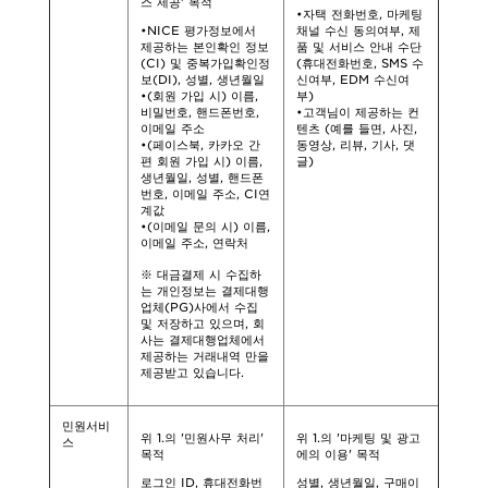
스 제공' 목적
•자택 전화번호, 마케팅
•NICE 평가정보에서
채널 수신 동의여부, 제
제공하는 본인확인 정보
품 및 서비스 안내 수단
(CI) 및 중복가입확인정
(휴대전화번호, SMS 수
보(DI), 성별, 생년월일
신여부, EDM 수신여
•(회원 가입 시) 이름,
부)
비밀번호, 핸드폰번호,
•고객님이 제공하는 컨
이메일 주소
텐츠 (예를 들면, 사진,
•(페이스북, 카카오 간
동영상, 리뷰, 기사, 댓
편 회원 가입 시) 이름,
글)
생년월일, 성별, 핸드폰
번호, 이메일 주소, CI연
계값
•(이메일 문의 시) 이름,
이메일 주소, 연락처
※ 대금결제 시 수집하
는 개인정보는 결제대행
업체(PG)사에서 수집
및 저장하고 있으며, 회
사는 결제대행업체에서
제공하는 거래내역 만을
제공받고 있습니다.
민원서비
위 1.의 '민원사무 처리'
위 1.의 '마케팅 및 광고
스
목적
에의 이용' 목적
로그인 ID, 휴대전화번
성별, 생년월일, 구매이