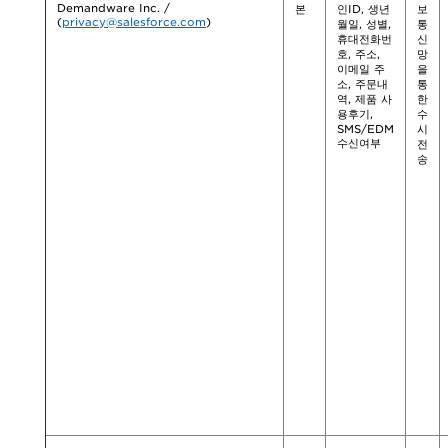
Demandware Inc. /
본
인ID, 생년
보
(
privacy@salesforce.com
)
월일, 성별,
통
휴대전화번
신
호, 주소,
망
이메일 주
을
소, 주문내
통
역, 제품 사
한
용후기,
수
SMS/EDM
시
수신여부
전
송