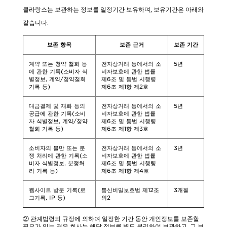
클라랑스는 보관하는 정보를 일정기간 보유하며, 보유기간은 아래와
같습니다.
보존 항목
보존 근거
보존 기간
계약 또는 청약 철회 등
전자상거래 등에서의 소
5년
에 관한 기록(소비자 식
비자보호에 관한 법률
별정보, 계약/청약철회
제6조 및 동법 시행령
기록 등)
제6조 제1항 제2호
대금결제 및 재화 등의
전자상거래 등에서의 소
5년
공급에 관한 기록(소비
비자보호에 관한 법률
자 식별정보, 계약/청약
제6조 및 동법 시행령
철회 기록 등)
제6조 제1항 제3호
소비자의 불만 또는 분
전자상거래 등에서의 소
3년
쟁 처리에 관한 기록(소
비자보호에 관한 법률
비자 식별정보, 분쟁처
제6조 및 동법 시행령
리 기록 등)
제6조 제1항 제4호
웹사이트 방문 기록(로
통신비밀보호법 제12조
3개월
그기록, IP 등)
의2
② 관계법령의 규정에 의하여 일정한 기간 동안 개인정보를 보존할
필요가 있는 경우 회사는 해당 정보를 별도 분리하여 보관하고, 그 보