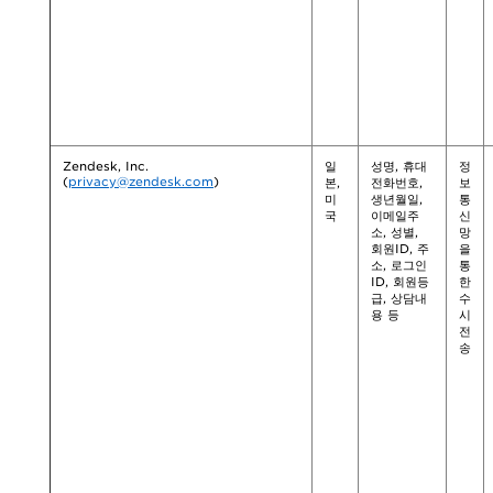
Zendesk, Inc.
일
성명, 휴대
정
(
privacy@zendesk.com
)
본,
전화번호,
보
미
생년월일,
통
국
이메일주
신
소, 성별,
망
회원ID, 주
을
소, 로그인
통
ID, 회원등
한
급, 상담내
수
용 등
시
전
송