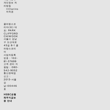
개인정보 처
리방침
©Clarins
저작권
클라랑스코
리아(유) 대
표: PARK
CLIFFORD
CHIWOOK
서울시 강남
구 도산대로
45길 8-1 클
라랑스코리
아
사업자등록
번호 : 102-
81-37699
고객 관리 지
원팀 : 080-
542-9052
통신판매업
신고 :
2013-서울
강
남-00446
호
HSBC은행
채무지급보
증 안내