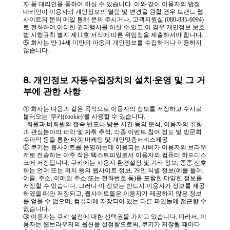
자 등 대리인을 통하여 하실 수 있습니다. 이와 같이 이용자의 법정
대리인이 이용자의 개인정보의 열람 및 변경을 원할 경우 브랜드 웹
사이트의 문의 메일 통해 문의 주시거나, 고객지원실 (080-835-0094)
로 전화하여 이러한 권리행사를 하실 수 있고 이 경우 개인정보 보호
법 시행규칙 별지 제11호 서식에 따른 위임장을 제출하셔야 합니다.
⑤ 회사는 만 14세 미만의 아동의 개인정보를 수집하거나 이용하지
않습니다.
8. 개인정보 자동수집장치의 설치·운영 및 그 거
부에 관한 사항
① 회사는 다음과 같은 목적으로 이용자의 정보를 저장하고 수시로
불러오는 '쿠키(cookie)'를 사용할 수 있습니다.
- 회원과 비회원의 접속 빈도나 방문 시간 등의 분석, 이용자의 취향
과 관심분야의 파악 및 자취 추적, 각종 이벤트 참여 정도 및 방문회
수파악 등을 통한 타겟 마케팅 및 개인맞춤서비스제공
② 쿠키는 웹사이트를 운영하는데 이용되는 서버가 이용자의 브라우
저로 전송하는 아주 작은 텍스트파일로서 이용자의 컴퓨터 하드디스
크에 저장됩니다. 쿠키에는 사용자 환경설정 및 기타 정보, 종종 선호
하는 언어 또는 위치 등의 웹사이트 정보, 개인 식별 정보(예를 들어,
이름, 주소, 이메일 주소 또는 전화번호 등)를 포함한 다양한 정보를
저장할 수 있습니다. 그러나 이 정보는 반드시 이용자가 정보를 제공
하였을 때만 저장되고, 웹사이트들은 이용자가 제공하지 않은 정보
를 얻을 수 없으며, 컴퓨터에 저장되어 있는 다른 파일들에 접근할 수
없습니다.
③ 이용자는 쿠키 설정에 대한 선택권을 가지고 있습니다. 따라서, 이
용자는 웹브라우저의 옵션을 설정함으로써, 쿠키가 저장될 때마다