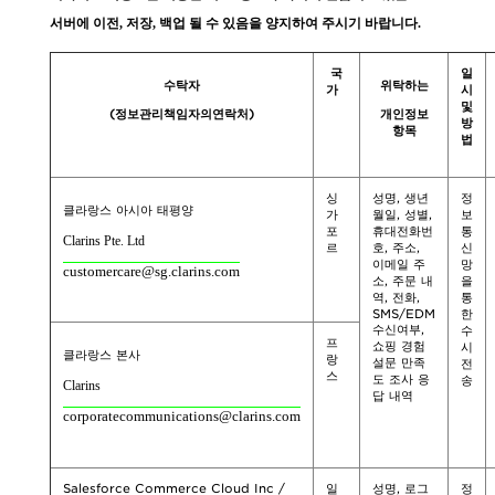
서버에 이전, 저장, 백업 될 수 있음을 양지하여 주시기 바랍니다.
국
일
수탁자
위탁하는
가
시
및
(정보관리책임자의연락처)
개인정보
방
항목
법
싱
성명, 생년
정
클라랑스 아시아 태평양
가
월일, 성별,
보
포
휴대전화번
통
Clarins Pte. Ltd
르
호, 주소,
신
이메일 주
망
customercare@sg.clarins.com
소, 주문 내
을
역, 전화,
통
SMS/EDM
한
수신여부,
수
프
쇼핑 경험
시
클라랑스 본사
랑
설문 만족
전
스
도 조사 응
송
Clarins
답 내역
corporatecommunications@clarins.com
Salesforce Commerce Cloud Inc /
일
성명, 로그
정