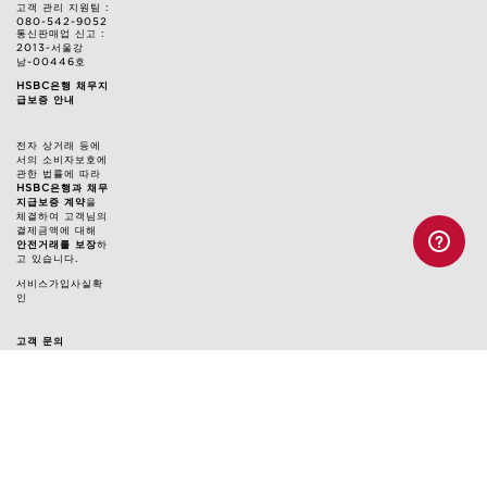
고객 관리 지원팀 :
080-542-9052
통신판매업 신고 :
2013-서울강
남-00446호
HSBC은행 채무지
급보증 안내
전자 상거래 등에
서의 소비자보호에
관한 법률에 따라
HSBC은행과 채무
지급보증 계약
을
체결하여 고객님의
결제금액에 대해
안전거래를 보장
하
고 있습니다.
서비스가입사실확
인
고객 문의
고객 관리 지원팀 : 080-542-9052
클라랑스 대표 메일: customercare@kr.clarins.com
상담 시간: 월~금 오전 9시 ~ 오후 5시
(토/일/공휴일 휴무, 점심시간 12:30~13:30 제외)