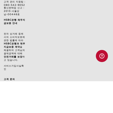
고객 관리 지원팀 :
080-542-9052
통신판매업 신고 :
2013-서울강
남-00446호
HSBC은행 채무지
급보증 안내
전자 상거래 등에
서의 소비자보호에
관한 법률에 따라
HSBC은행과 채무
지급보증 계약
을
체결하여 고객님의
결제금액에 대해
안전거래를 보장
하
고 있습니다.
서비스가입사실확
인
고객 문의
고객 관리 지원팀 : 080-542-9052
클라랑스 대표 메일: customercare@kr.clarins.com
상담 시간: 월~금 오전 9시 ~ 오후 5시
(토/일/공휴일 휴무, 점심시간 12:30~13:30 제외)