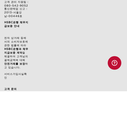
고객 관리 지원팀 :
080-542-9052
통신판매업 신고 :
2013-서울강
남-00446호
HSBC은행 채무지
급보증 안내
전자 상거래 등에
서의 소비자보호에
관한 법률에 따라
HSBC은행과 채무
지급보증 계약
을
체결하여 고객님의
결제금액에 대해
안전거래를 보장
하
고 있습니다.
서비스가입사실확
인
고객 문의
고객 관리 지원팀 : 080-542-9052
클라랑스 대표 메일: customercare@kr.clarins.com
상담 시간: 월~금 오전 9시 ~ 오후 5시
(토/일/공휴일 휴무, 점심시간 12:30~13:30 제외)