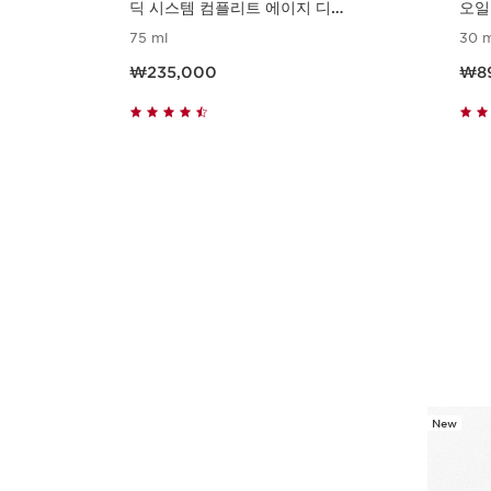
딕 시스템 컴플리트 에이지 디파
오일
잉 콘센트레이트
75 ml
30 m
현재 가격 ₩235,000
현재 가격
₩235,000
₩8
빠르게 보기
컨텐츠로 이동하기
New