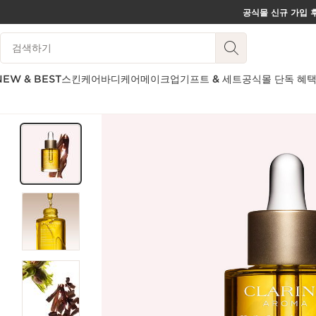
공식몰 신규 가입 후
컨텐츠로 이동하기
범례 검색하기
하단으로 이동
NEW & BEST
스킨케어
바디케어
메이크업
기프트 & 세트
공식몰 단독 혜