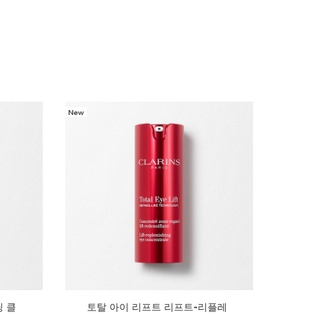
New
 클
토탈 아이 리프트 리프트-리플레
엑