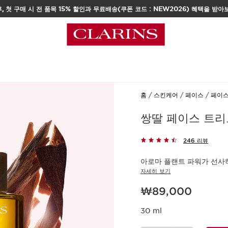
, 첫 구매 시 전 품목 15% 할인과 무료배송(쿠폰 코드 : NEW2026) 혜택을 받아
택
홈
스킨케어
페이스
페이스
쌍딸 페이스 트리
246 리뷰
아로마 플랜트 파워가 선사
자세히 보기
현재 가격 ₩89,000
₩89,000
30 ml