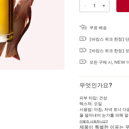
-
1
+
장바구니 보기
무료 배송
[바캉스 위크 한정] 단 
[바캉스 위크 한정] 모
모든 구매 시, NEW 
무엇인가요?
피부 타입:
건성
텍스처:
오일
사용법:
아침, 저녁 토너 다
울 덜어내어 눈가를 피해 얼
어떻게 사용하나요?
제품이 특별한 이유는 