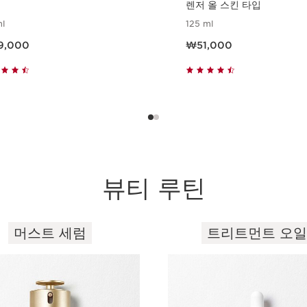
렌저 올 스킨 타입
l
125 ml
 ₩89,000
현재 가격 ₩51,000
9,000
₩51,000
빠르게 보기
빠르게 보기
뷰티 루틴
머스트 세럼
트리트먼트 오