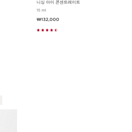
니싱 아이 콘센트레이트
스
15 ml
200
현재 가격 ₩132,000
현재 가
₩132,000
₩9
빠르게 보기
일