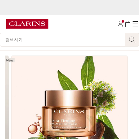
공식몰 신규 가입 후, 첫 구매 시 전 품목 15% 할인과 무료배송(쿠폰 코드 :
NEW2026) 혜택을 받아보세요!
컨텐츠로 이동하기
자세히 보기
하단으로 이동
범례 검색하기
New