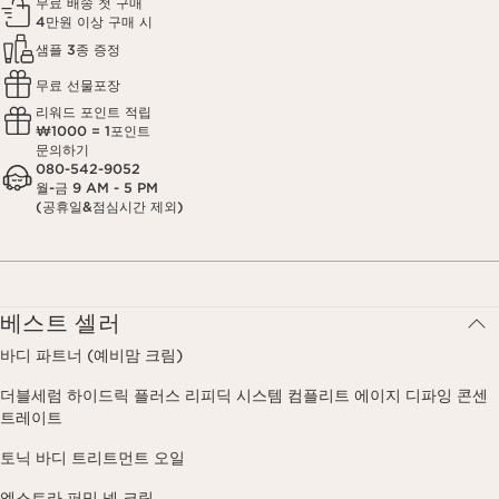
무료 배송 첫 구매
4만원 이상 구매 시
샘플 3종 증정
무료 선물포장
리워드 포인트 적립
₩1000 = 1포인트
문의하기
080-542-9052
월-금 9 AM - 5 PM
(공휴일&점심시간 제외)
베스트 셀러
바디 파트너 (예비맘 크림)
더블세럼 하이드릭 플러스 리피딕 시스템 컴플리트 에이지 디파잉 콘센
트레이트
토닉 바디 트리트먼트 오일
엑스트라 퍼밍 넥 크림