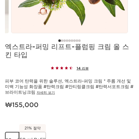
엑스트라-퍼밍 리프트-플럼핑 크림 올 스
킨 타입
14 리뷰
피부 코어 탄력을 위한 솔루션, 엑스트라-퍼밍 크림 * 주름 개선 및
미백 기능성 화장품 #탄력크림 #안티링클크림 #탄력서포트크림 #
브라이트닝크림
자세히 보기
현재 가격 ₩155,000
₩155,000
21% 절약