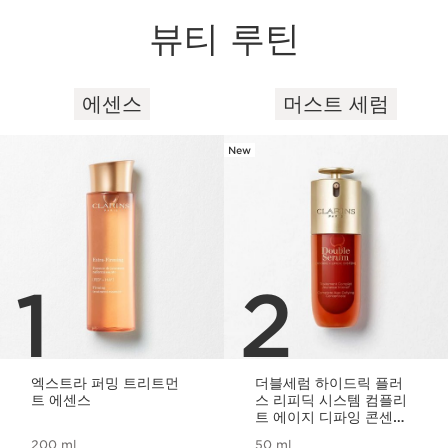
뷰티 루틴
에센스
머스트 세럼
컨텐츠로 이동하기
New
1
2
엑스트라 퍼밍 트리트먼
더블세럼 하이드릭 플러
트 에센스
스 리피딕 시스템 컴플리
트 에이지 디파잉 콘센트
레이트
200 ml
50 ml