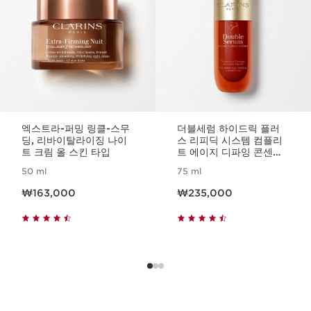
엑스트라-퍼밍 링클-스무
더블세럼 하이드릭 플러
딩, 리바이탈라이징 나이
스 리피딕 시스템 컴플리
트 크림 올 스킨 타입
트 에이지 디파잉 콘센트
레이트
50 ml
75 ml
현재 가격 ₩163,000
현재 가격 ₩235,000
₩163,000
₩235,000