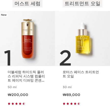
머스트 세럼
트리트먼트 오일
컨텐츠로 이동하기
New
1
2
더블세럼 하이드릭 플러
로터스 페이스 트리트먼
스 리피딕 시스템 컴플리
트 오일
트 에이지 디파잉 콘센트
레이트
50 ml
30 ml
현재 가격 ₩200,000
현재 가격 ₩89,000
₩200,000
₩89,000