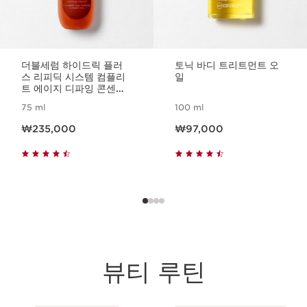
더블세럼 하이드릭 플러
토닉 바디 트리트먼트 오
스 리피딕 시스템 컴플리
일
트 에이지 디파잉 콘센트
레이트
75 ml
100 ml
현재 가격 ₩235,000
현재 가격 ₩97,000
₩235,000
₩97,000
뷰티 루틴