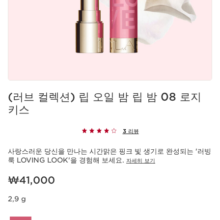
(러브 컬렉션) 립 오일 밤 립 밤 08 로지
키스
3 리뷰
사랑스러운 당신을 만나는 시간맑은 핑크 빛 생기로 완성되는 '러빙
룩 LOVING LOOK'을 경험해 보세요.
자세히 보기
현재 가격 ₩41,000
₩41,000
2,9 g