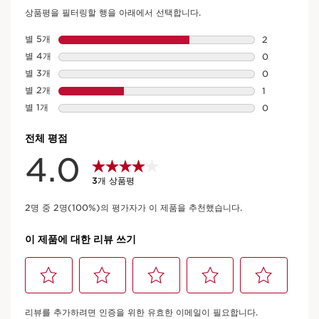
(러브 컬렉션) 립 오일 밤 립 밤 08 로지
키스
3 리뷰
사랑스러운 당신을 만나는 시간맑은 핑크 빛 생기로 완성되는 '러빙
룩 LOVING LOOK'을 경험해 보세요.
자세히 보기
현재 가격 ₩41,000
₩41,000
2,9 g