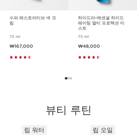
수퍼 레스토러티브 넥 크
하이드라-에센셜 하이드
림
레이팅 멀티 프로텍션 미
스트
75 ml
75 ml
현재 가격 ₩167,000
현재 가격 ₩48,000
₩167,000
₩48,000
뷰티 루틴
립 워터
립 오일
컨텐츠로 이동하기