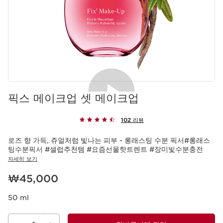
픽스 메이크업 셋 메이크업
102 리뷰
로즈 향 가득, 쥬얼처럼 빛나는 피부 - 롱래스팅 수분 픽서#롱래스
팅수분픽서 #셀럽추천템 #요즘선물핫트렌트 #장미빛수분충전
자세히 보기
현재 가격 ₩45,000
₩45,000
50 ml