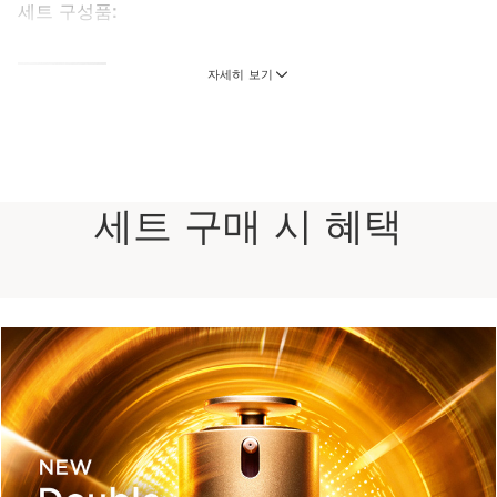
세트 구성품:
더블세럼 아이 하이드로리피딕 시스템 글로벌 에이
자세히 보기
지디파잉 콘센트레이트
다크서클과 눈가 주름을 한 번에 더블 케어 *주름 개
선 기능성
20 ml
현재 가격 ₩130,000
₩130,000
세트 구매 시 혜택
엑스트라-퍼밍 리프트-플럼핑 크림 (데이크림)
15ml
피부 코어 탄력을 위한 솔루션, 엑스트라-퍼밍 크림
* 주름 개선 및 미백 기능성 화장품
#탄력크림 #안티링클크림 #탄력서포트크림 #브라
이트닝크림
1 item
무료