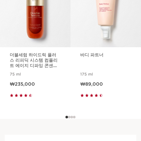
더블세럼 하이드릭 플러
바디 파트너
스 리피딕 시스템 컴플리
트 에이지 디파잉 콘센트
레이트
75 ml
175 ml
현재 가격 ₩235,000
현재 가격 ₩89,000
₩235,000
₩89,000