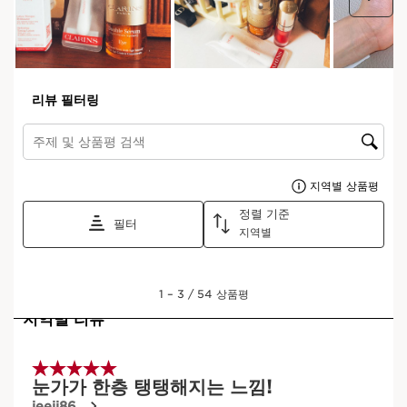
디파잉 콘센트레이트
다크서클과 눈가 주름을 한 번에 더블 케어 *주름 개선
기능성
20 ml
현재 가격 ₩130,000
₩130,000
엑스트라-퍼밍 리프트-플럼핑 크림 (데이크림) 15ml
피부 코어 탄력을 위한 솔루션, 엑스트라-퍼밍 크림 *
주름 개선 및 미백 기능성 화장품
#탄력크림 #안티링클크림 #탄력서포트크림 #브라이
트닝크림
1 item
무료
아이 리도키
-
1 item
무료