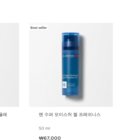
Best seller
New
플레
맨 수퍼 모이스처 젤 프레쉬니스
맨 
50 ml
75 
현재 가격 ₩67,000
현재 가
₩67,000
₩5