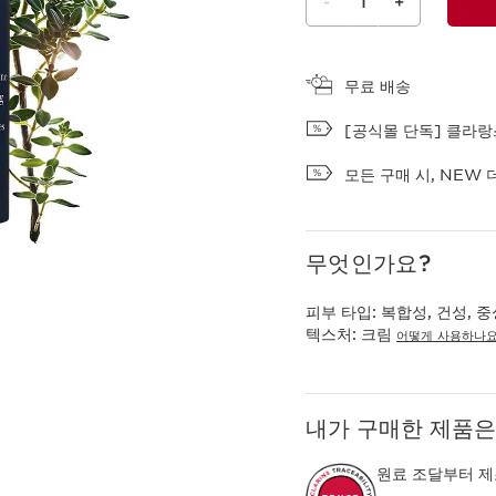
-
1
+
장바구니 보기
무료 배송
[공식몰 단독] 클라랑스
모든 구매 시, NEW 
무엇인가요?
피부 타입:
복합성, 건성, 중
텍스처:
크림
어떻게 사용하나요
내가 구매한 제품은
원료 조달부터 제