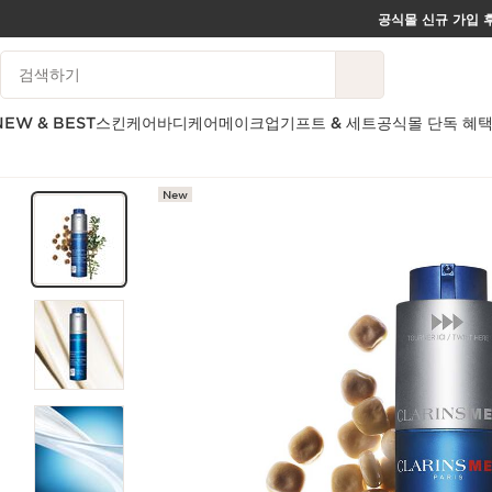
공식몰 신규 가입 후
컨텐츠로 이동하기
범례 검색하기
하단으로 이동
NEW & BEST
스킨케어
바디케어
메이크업
기프트 & 세트
공식몰 단독 혜
New