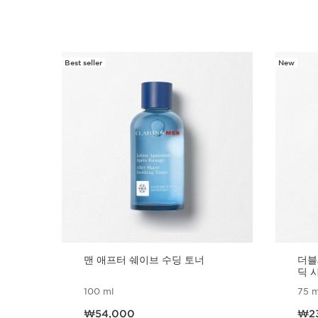
Best seller
New
컨텐츠로 이동하기
맨 애프터 쉐이브 수딩 토너
더블
딕 
잉 
100 ml
75 m
현재 가격 ₩54,000
현재 가격
₩54,000
₩2