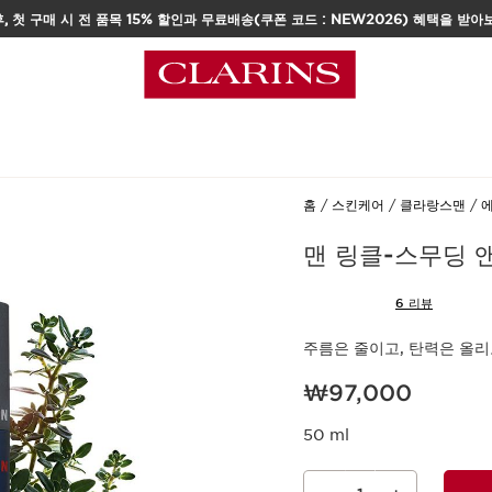
, 첫 구매 시 전 품목 15% 할인과 무료배송(쿠폰 코드 : NEW2026) 혜택을 받아
택
홈
스킨케어
클라랑스맨
맨 링클-스무딩 
6 리뷰
주름은 줄이고, 탄력은 올
현재 가격 ₩97,000
₩97,000
50 ml