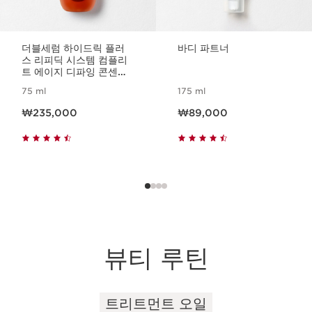
더블세럼 하이드릭 플러
바디 파트너
스 리피딕 시스템 컴플리
트 에이지 디파잉 콘센트
레이트
75 ml
175 ml
현재 가격 ₩235,000
현재 가격 ₩89,000
₩235,000
₩89,000
뷰티 루틴
트리트먼트 오일
컨텐츠로 이동하기