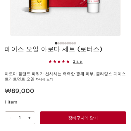
페이스 오일 아로마 세트 (로터스)
3 리뷰
아로마 플랜트 파워가 선사하는 촉촉한 광채 피부, 클라랑스 페이스
트리트먼트 오일
자세히 보기
현재 가격 ₩89,000
₩89,000
1 item
-
1
+
장바구니에 담기