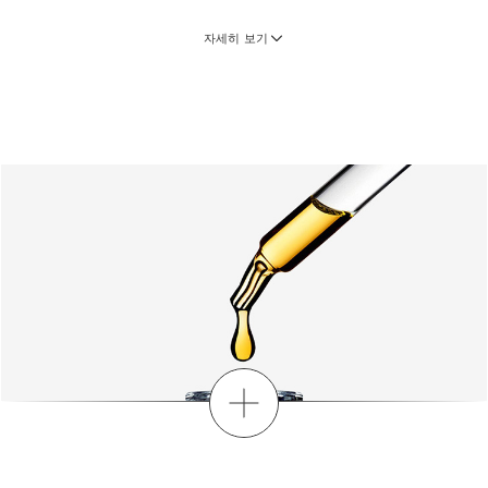
자세히 보기
세트 구성품:
로터스 페이스 트리트먼트 오일
아로마 플랜트 파워가 선사하는 촉촉한 광채 피부,
클라랑스 페이스 트리트먼트 오일
30 ml
현재 가격 ₩89,000
₩89,000
클라랑스 바디 퍼밍 엑스트라-퍼밍 크림 30ml
-
1 item
무료
더보기
제품이 특별한 이유는 무엇인가요?
생기 넘치는 에너지 공급
수분 보호