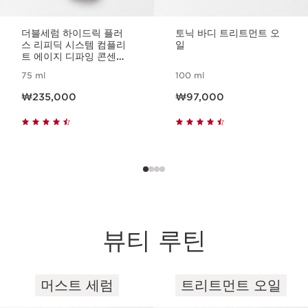
더블세럼 하이드릭 플러
토닉 바디 트리트먼트 오
스 리피딕 시스템 컴플리
일
트 에이지 디파잉 콘센트
레이트
75 ml
100 ml
현재 가격 ₩235,000
현재 가격 ₩97,000
₩235,000
₩97,000
뷰티 루틴
머스트 세럼
트리트먼트 오일
컨텐츠로 이동하기