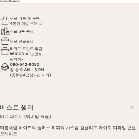
무료 배송 첫 구매
4만원 이상 구매 시
샘플 3종 증정
무료 선물포장
리워드 포인트 적립
₩1000 = 1포인트
문의하기
080-542-9052
월-금 9 AM - 5 PM
(공휴일&점심시간 제외)
베스트 셀러
바디 파트너 (예비맘 크림)
더블세럼 하이드릭 플러스 리피딕 시스템 컴플리트 에이지 디파잉 콘센
트레이트