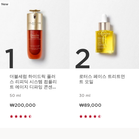
New
1
2
더블세럼 하이드릭 플러
로터스 페이스 트리트먼
스 리피딕 시스템 컴플리
트 오일
트 에이지 디파잉 콘센트
레이트
50 ml
30 ml
현재 가격 ₩200,000
현재 가격 ₩89,000
₩200,000
₩89,000