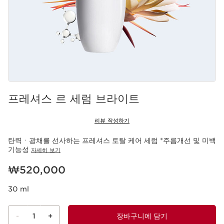
프레셔스 르 세럼 브라이트
리뷰 작성하기
탄력ㆍ광채를 선사하는 프레셔스 토탈 케어 세럼 *주름개선 및 미백
기능성
자세히 보기
현재 가격 ₩520,000
₩520,000
30 ml
-
1
+
장바구니에 담기