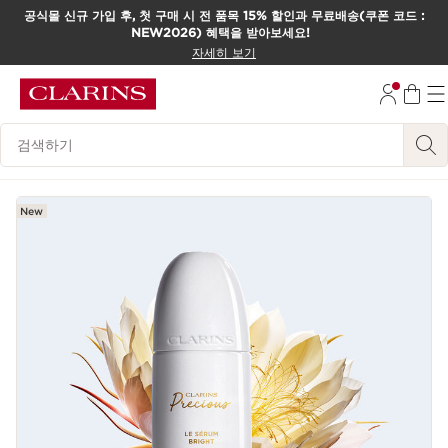
공식몰 신규 가입 후, 첫 구매 시 전 품목 15% 할인과 무료배송(쿠폰 코드 :
NEW2026) 혜택을 받아보세요!
컨텐츠로 이동하기
자세히 보기
하단으로 이동
범례 검색하기
New