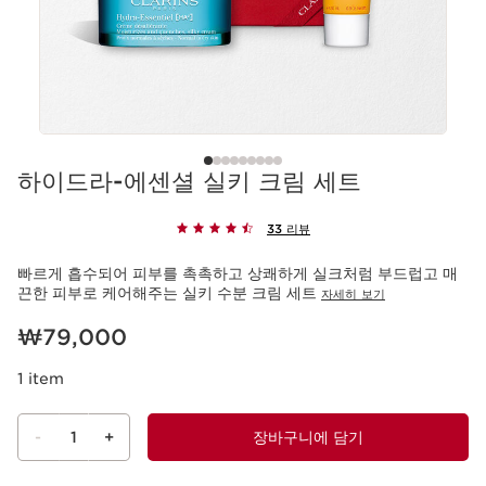
하이드라-에센셜 실키 크림 세트
33 리뷰
빠르게 흡수되어 피부를 촉촉하고 상쾌하게 실크처럼 부드럽고 매
끈한 피부로 케어해주는 실키 수분 크림 세트
자세히 보기
현재 가격 ₩79,000
₩79,000
1 item
-
1
+
장바구니에 담기