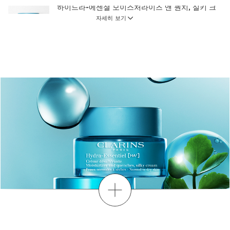
하이드라-에센셜 모이스처라이즈 앤 퀀치, 실키 크
림 (중·건성 피부)
자세히 보기
빠르게 흡수되어 피부를 촉촉하고 상쾌하게 실크처
럼 부드럽고 매끈한 피부로 케어해주는 실키 수분
크림
50 ml
현재 가격 ₩79,000
₩79,000
원-스텝 클렌저 30ml
메이크업 클렌징부터 각질 케어까지 한 번에, 원-스
텝 젠틀 클렌저
1 item
무료
더보기