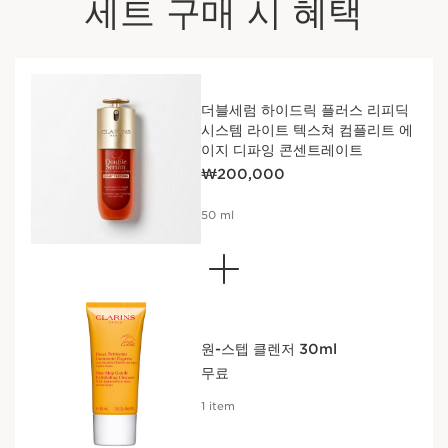
세트 구매 시 혜택
더블세럼 하이드릭 플러스 리피딕
시스템 라이트 텍스쳐 컴플리트 에
이지 디파잉 콘센트레이트
현재 가격 ₩200,000
₩200,000
50 ml
원-스텝 클렌저 30ml
무료
1 item