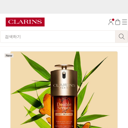
공식몰 신규 가입 후, 첫 구매 시 전 품목 15% 할인과 무료배송(쿠폰 코드 :
NEW2026) 혜택을 받아보세요!
컨텐츠로 이동하기
자세히 보기
하단으로 이동
범례 검색하기
New