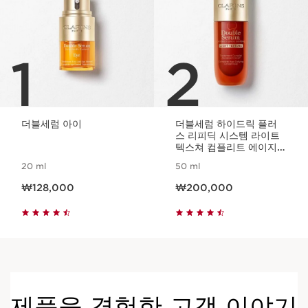
1
2
더블세럼 아이
더블세럼 하이드릭 플러
스 리피딕 시스템 라이트
텍스쳐 컴플리트 에이지
디파잉 콘센트레이트
20 ml
50 ml
현재 가격 ₩128,000
현재 가격 ₩200,000
₩128,000
₩200,000
제품을 경험한 고객 이야기