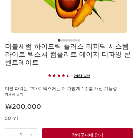
더블세럼 하이드릭 플러스 리피딕 시스템
라이트 텍스쳐 컴플리트 에이지 디파잉 콘
센트레이트
2461 리뷰
더블 파워는 그대로 텍스처는 더 가볍게 * 주름 개선 기능성
자세히 보기
현재 가격 ₩200,000
₩200,000
50 ml
-
1
+
장바구니에 담기