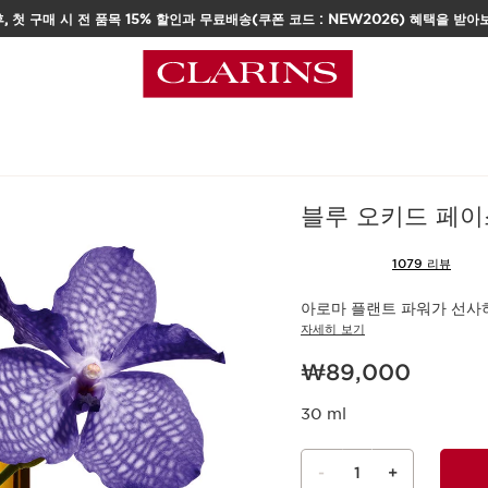
, 첫 구매 시 전 품목 15% 할인과 무료배송(쿠폰 코드 : NEW2026) 혜택을 받아
택
홈
스킨케어
페이스
페이스
블루 오키드 페이
1079 리뷰
아로마 플랜트 파워가 선사
자세히 보기
현재 가격 ₩89,000
₩89,000
30 ml
-
1
+