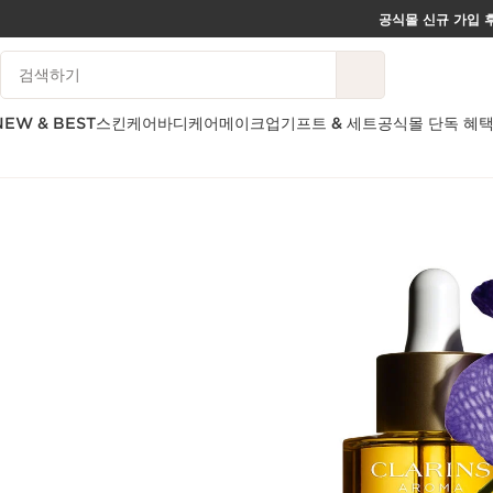
공식몰 신규 가입 후
컨텐츠로 이동하기
범례 검색하기
하단으로 이동
NEW & BEST
스킨케어
바디케어
메이크업
기프트 & 세트
공식몰 단독 혜
Best seller