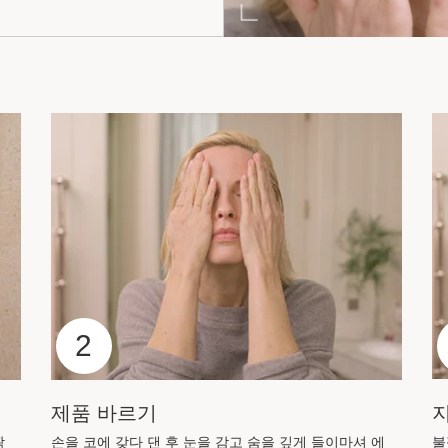
2
제품 바르기
짝
손을 코에 갖다 댄 후 눈을 감고 숨을 깊게 들이마셔 에
불