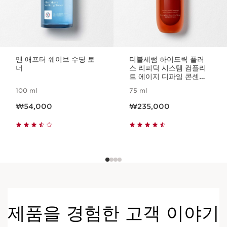
맨 애프터 쉐이브 수딩 토
더블세럼 하이드릭 플러
너
스 리피딕 시스템 컴플리
트 에이지 디파잉 콘센트
레이트
100 ml
75 ml
현재 가격 ₩54,000
현재 가격 ₩235,000
₩54,000
₩235,000
제품을 경험한 고객 이야기