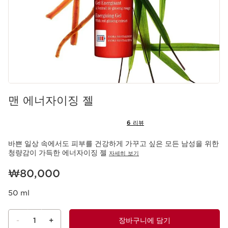
맨 에너자이징 젤
6 리뷰
바쁜 일상 속에서도 피부를 건강하게 가꾸고 싶은 모든 남성을 위한
청량감이 가득한 에너자이징 젤
자세히 보기
현재 가격 ₩80,000
₩80,000
50 ml
-
1
+
장바구니에 담기