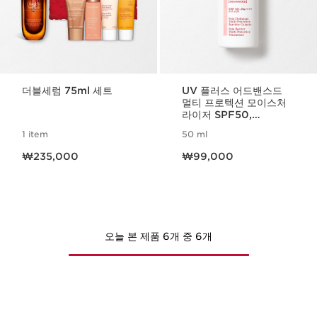
더블세럼 75ml 세트
UV 플러스 어드밴스드
멀티 프로텍션 모이스처
라이저 SPF50,
PA++++ UVA UVB 로
1 item
50 ml
지 글로우
현재 가격 ₩235,000
현재 가격 ₩99,000
₩235,000
₩99,000
오늘 본 제품 6개 중 6개