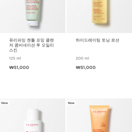
퓨리파잉 젠틀 포밍 클렌
하이드레이팅 토닝 로션
저 콤비네이션 투 오일리
스킨
125 ml
200 ml
현재 가격 ₩51,000
현재 가격 ₩51,000
₩51,000
₩51,000
New
New