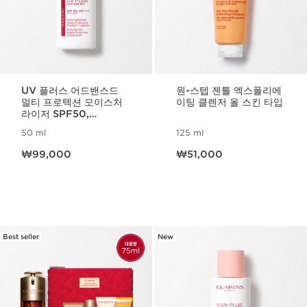
UV 플러스 어드밴스드
원-스텝 젠틀 엑스폴리에
멀티 프로텍션 모이스처
이팅 클렌저 올 스킨 타입
라이저 SPF50,
PA++++ UVA UVB 트
50 ml
125 ml
렌스루센트
현재 가격 ₩99,000
현재 가격 ₩51,000
₩99,000
₩51,000
Best seller
New