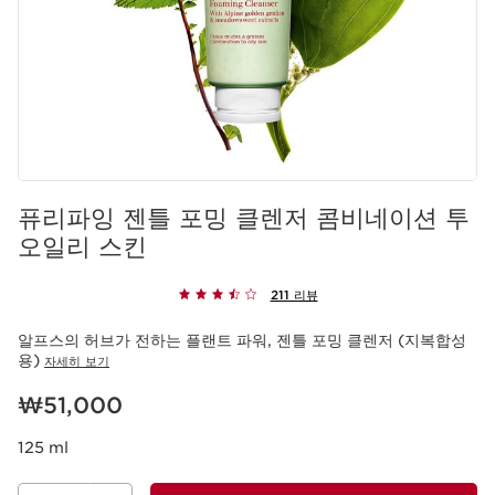
퓨리파잉 젠틀 포밍 클렌저 콤비네이션 투
오일리 스킨
211 리뷰
알프스의 허브가 전하는 플랜트 파워, 젠틀 포밍 클렌저 (지복합성
용)
자세히 보기
현재 가격 ₩51,000
₩51,000
125 ml