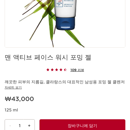
맨 액티브 페이스 워시 포밍 젤
109 리뷰
깨끗한 피부의 지름길, 클라랑스의 대표적인 남성용 포밍 젤 클렌저
자세히 보기
현재 가격 ₩43,000
₩43,000
125 ml
-
1
+
장바구니에 담기