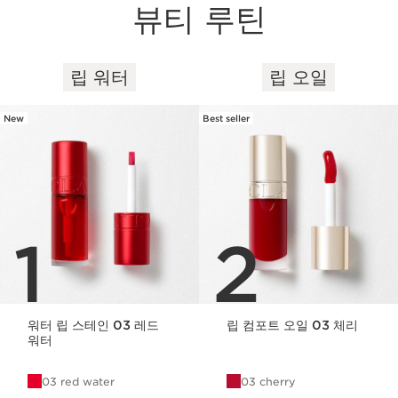
뷰티 루틴
립 워터
립 오일
컨텐츠로 이동하기
New
Best seller
1
2
워터 립 스테인 03 레드
립 컴포트 오일 03 체리
워터
03 red water
03 cherry