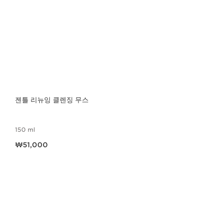
젠틀 리뉴잉 클렌징 무스
150 ml
현재 가격 ₩51,000
₩51,000