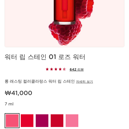
워터 립 스테인 01 로즈 워터
642 리뷰
롱 래스팅 컬러클라랑스 워터 립 스테인
자세히 보기
현재 가격 ₩41,000
₩41,000
7 ml