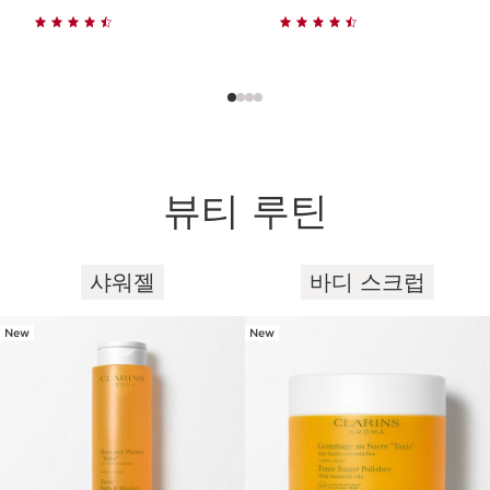
뷰티 루틴
샤워젤
바디 스크럽
컨텐츠로 이동하기
New
New