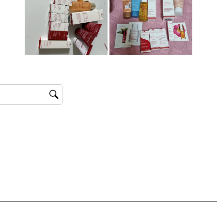
비콥 인증 획득
기업