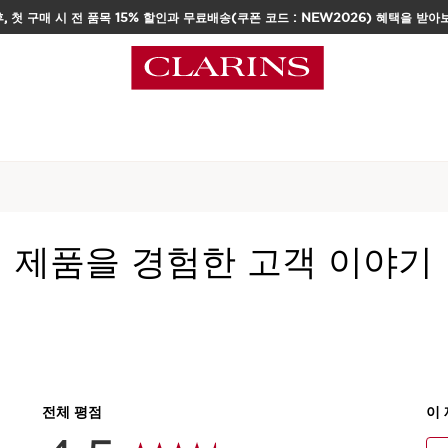
, 첫 구매 시 전 품목 15% 할인과 무료배송(쿠폰 코드 : NEW2026) 혜택을 받아
택
홈
스킨케어
페이스
세럼
수퍼 레스토레티
제품을 경험한 고객 이야기
255 리뷰
주름과 잡티 케어를 동시에,
현재 가격 ₩220,000
₩220,000
30 ml