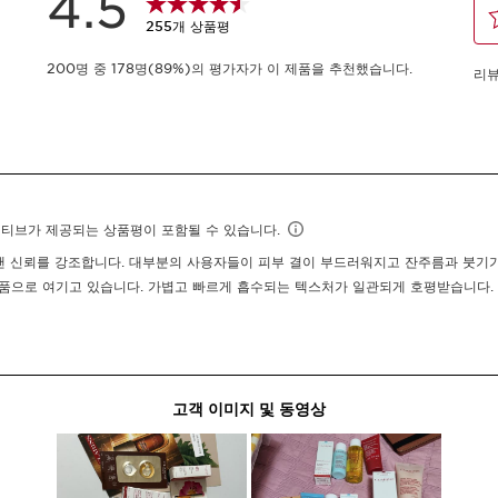
-
1
+
장바구니 보기
무료 배송
모든 구매 시, NEW 
무엇인가요?
피부 타입:
복합성, 건성, 중
텍스처:
크림
사용법:
아침 및/또는 저녁
더 알아보기
주름과 잡티 케어를 동시에!
아름다운 피부, 더