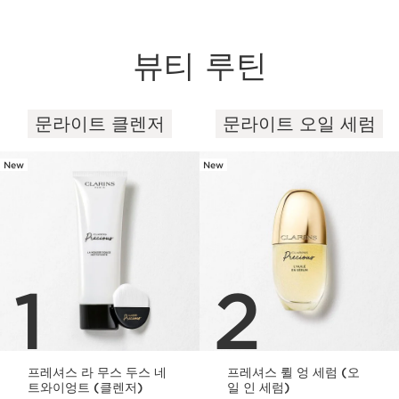
뷰티 루틴
문라이트 클렌저
문라이트 오일 세럼
컨텐츠로 이동하기
New
New
1
2
프레셔스 라 무스 두스 네
프레셔스 륄 엉 세럼 (오
트와이엉트 (클렌저)
일 인 세럼)