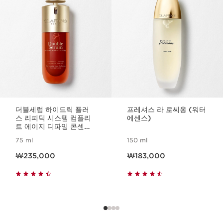
더블세럼 하이드릭 플러
프레셔스 라 로씨옹 (워터
스 리피딕 시스템 컴플리
에센스)
트 에이지 디파잉 콘센트
레이트
75 ml
150 ml
현재 가격 ₩235,000
현재 가격 ₩183,000
₩235,000
₩183,000