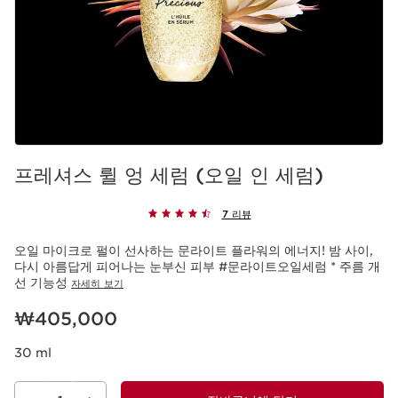
프레셔스 륄 엉 세럼 (오일 인 세럼)
7 리뷰
오일 마이크로 펄이 선사하는 문라이트 플라워의 에너지! 밤 사이,
다시 아름답게 피어나는 눈부신 피부 #문라이트오일세럼 * 주름 개
선 기능성
자세히 보기
현재 가격 ₩405,000
₩405,000
30 ml