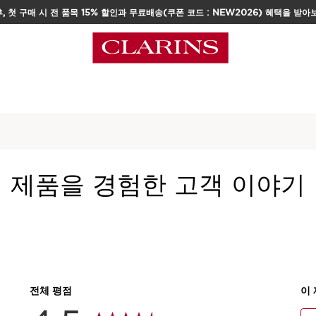
, 첫 구매 시 전 품목 15% 할인과 무료배송(쿠폰 코드 : NEW2026) 혜택을 받아
택
홈
메이크업
립
립 오일
(파리 랑데부 컬렉
제품을 경험한 고객 이야기
6 리뷰
아티스트 오스틴 리와의 협
상이 매 순간 당신을 매혹
현재 가격 ₩41,000
₩41,000
7 ml