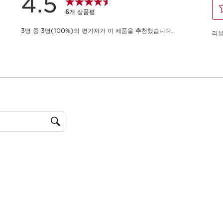
28 rosy grace
-
1
+
장바구니 보기
무료 배송
모든 구매 시, NEW 
무엇인가요?
피부 타입:
복합성, 건성, 중