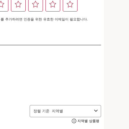
장바구니에 담기
더블세럼 아이 샤쉐 증정!
성, 지성