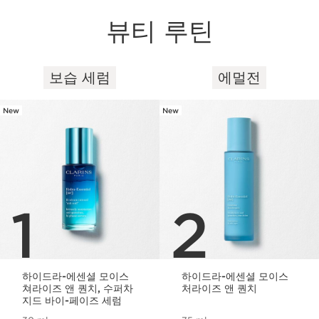
뷰티 루틴
보습 세럼
에멀전
컨텐츠로 이동하기
New
New
1
2
하이드라-에센셜 모이스
하이드라-에센셜 모이스
쳐라이즈 앤 퀀치, 수퍼차
처라이즈 앤 퀀치
지드 바이-페이즈 세럼