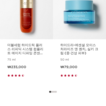
더블세럼 하이드릭 플러
하이드라-에센셜 모이스
스 리피딕 시스템 컴플리
처라이즈 앤 퀀치, 실키 크
트 에이지 디파잉 콘센트
림 (중·건성 피부)
레이트
75 ml
50 ml
현재 가격 ₩235,000
현재 가격 ₩79,000
₩235,000
₩79,000