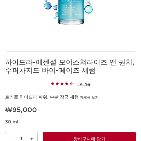
하이드라-에센셜 모이스쳐라이즈 앤 퀀치,
수퍼차지드 바이-페이즈 세럼
131 리뷰
트리플 하이드라 파워, 수분 잠금 세럼
자세히 보기
현재 가격 ₩95,000
₩95,000
30 ml
-
1
+
장바구니에 담기