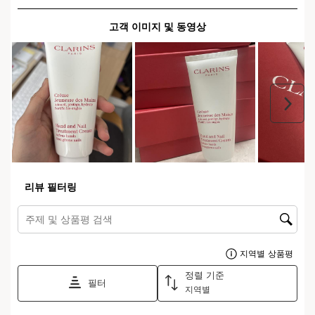
무엇인가요?
피부 타입:
복합성, 건성, 중성, 지성
텍스처:
크림
사용법:
하루 중 어느 때나 수시로 강낭콩 크기만큼 손바닥에 덜어
부드럽게 펴발라 줍니다.
어떻게 사용하나요?
제품이 특별한 이유는 무엇인가요?
촉촉하고 매끈한 손
거친 날씨로부터 손 피부 보호
칙칙함 완화
손톱 텍스처 강화
빠르게 스며드는 끈적이지 않는 크림
더 알아보기
피부를 진정시키는 세사미 오일과 피부를 강화하는 멀버리 성분이
풍부하게 함유된 핸드 앤 네일 트리트먼트 크림입니다.
손에 보이지 않는 '장갑'처럼 손 전체를 부드럽게 감싸 주어, 건조해
자세히 보기
서 갈라진 피부를 매끄럽고 편안하게 관리해주고, 촉촉한 수분감을
유지해 줍니다.
끈적임 없이 실키한 텍스처가 부드러움과 편안함을 제공하며, 손톱