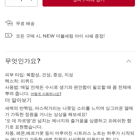
장바구니 보기
무료 배송
모든 구매 시, NEW 더블세럼 아이 샤쉐 증정!
무엇인가요?
피부 타입:
복합성, 건성, 중성, 지성
텍스처:
리퀴드
사용법:
매일 언제든 수시로 생기와 편안함이 필요할 때 몸 전체에
뿌려 줍니다.
어떻게 사용하나요?
더 알아보기
새벽의 반짝임, 바스락거리는 나뭇잎 소리를 느끼며 싱그러운 열매
가 가득한 정원을 거니는 상상을 해보세요!
'오 데 자르뎅'은 넘치는 에너지와 즐거움을 상큼하고 프레쉬한 향
기로 표현했습니다.
자몽, 레몬,베르가못 등이 어루어진 시트러스 노트는 하루가 시작되
는 에너지가 가득한 새벽 정원의 신선함을 떠올리게 합니다.