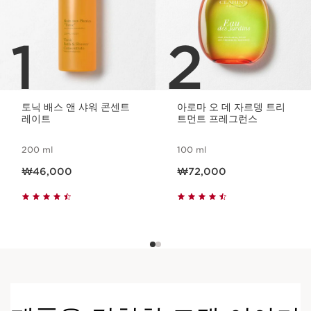
1
2
토닉 배스 앤 샤워 콘센트
아로마 오 데 자르뎅 트리
레이트
트먼트 프레그런스
200 ml
100 ml
현재 가격 ₩46,000
현재 가격 ₩72,000
₩46,000
₩72,000