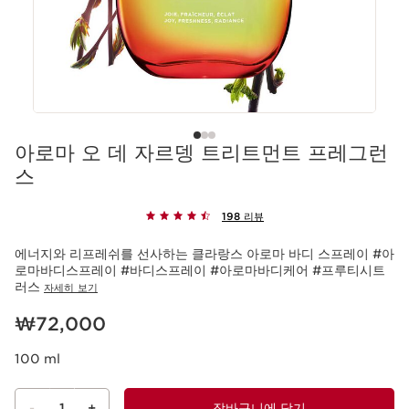
아로마 오 데 자르뎅 트리트먼트 프레그런
스
198 리뷰
에너지와 리프레쉬를 선사하는 클라랑스 아로마 바디 스프레이 #아
로마바디스프레이 #바디스프레이 #아로마바디케어 #프루티시트
러스
자세히 보기
현재 가격 ₩72,000
₩72,000
100 ml
-
1
+
장바구니에 담기