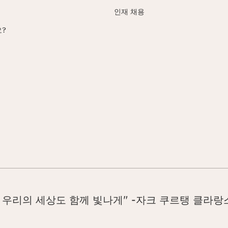
인재 채용
?
 우리의 세상도 함께 빛나게" -자크 쿠르탱 클라랑