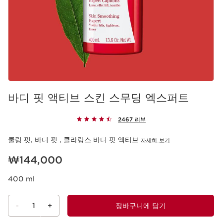
바디 핏 액티브 스킨 스무딩 엑스퍼트
2467 리뷰
쿨링 핏, 바디 핏 , 클라랑스 바디 핏 액티브
자세히 보기
현재 가격 ₩144,000
₩144,000
400 ml
-
1
+
장바구니에 담기