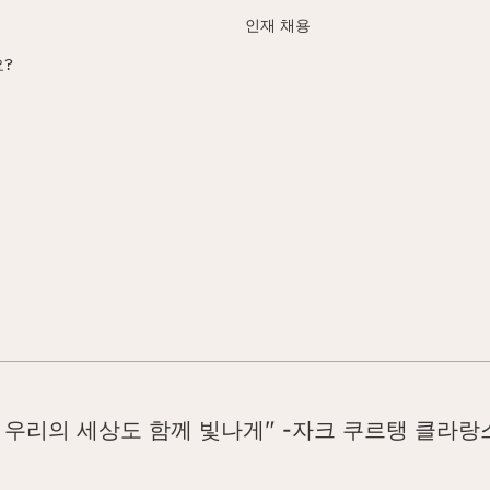
인재 채용
?
 우리의 세상도 함께 빛나게" -자크 쿠르탱 클라랑