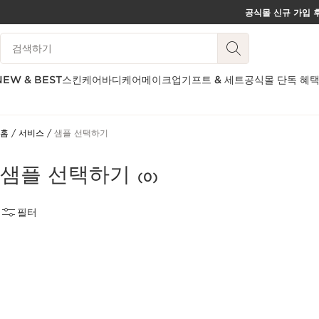
공식몰 신규 가입 후
컨텐츠로 이동하기
범례 검색하기
하단으로 이동
NEW & BEST
스킨케어
바디케어
메이크업
기프트 & 세트
공식몰 단독 혜
홈
서비스
샘플 선택하기
샘플 선택하기
(0)
필터