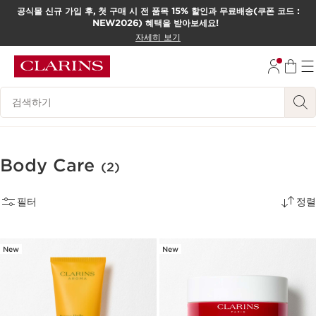
공식몰 신규 가입 후, 첫 구매 시 전 품목 15% 할인과 무료배송(쿠폰 코드 :
NEW2026) 혜택을 받아보세요!
컨텐츠로 이동하기
자세히 보기
하단으로 이동
범례 검색하기
Body Care
(2)
필터
정렬
New
New