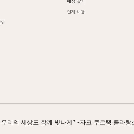
매장 찾기
인재 채용
?
 우리의 세상도 함께 빛나게" -자크 쿠르탱 클라랑